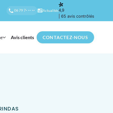
4,9
06 79 7
Actualités
* ** **
| 65 avis contrôlés
se
Avis clients
CONTACTEZ-NOUS
BRINDAS