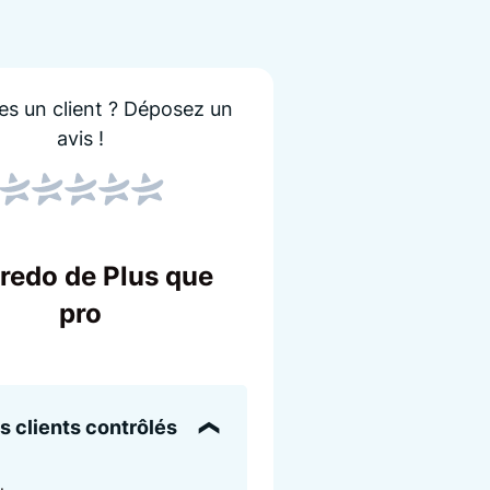
es un client ?
Déposez un
avis !
Score NPS
Le NPS indique si les
stions
Un score élevé sign
credo de Plus que
entreprise !
é
pro
ts
s clients contrôlés