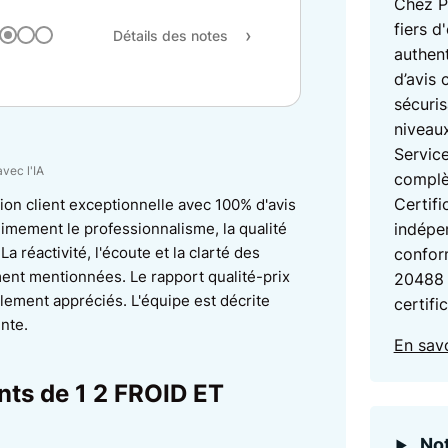
Chez P
fiers d
Détails des notes
authent
d’avis 
sécuris
niveaux
Service
avec l'IA
complè
Certifi
tion client exceptionnelle avec 100% d'avis
animement le professionnalisme, la qualité
indépen
 La réactivité, l'écoute et la clarté des
confor
ent mentionnées. Le rapport qualité-prix
20488 
alement appréciés. L'équipe est décrite
certifi
nte.
En savo
ents de 1 2 FROID ET
Not