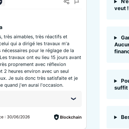
N’e
veut !
ba
, très aimables, très réactifs et
Gar
 celui qui a dirigé les travaux m'a
Aucun
 nécessaires pour le réglage de la
finan
es travaux ont eu lieu 15 jours avant
 très proprement avec réflexion
r et 2 heures environ avec un seul
ux. Je suis donc très satisfaite et je
Pou
 quand j'en aurai l'occasion.
suffit
Bes
ce :
30/06/2026
Blockchain