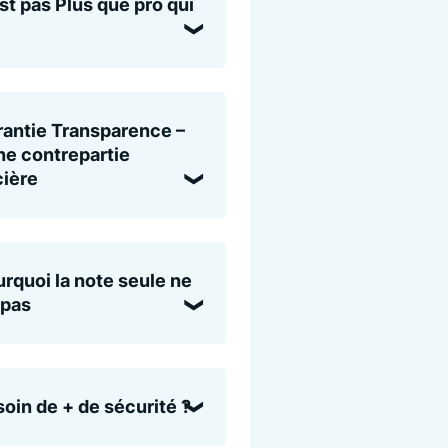
st pas Plus que pro qui
antie Transparence –
e contrepartie
cière
rquoi la note seule ne
 pas
oin de + de sécurité ?