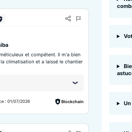
comba
)
Vot
hiba
 méticuleux et compétent. Il m'a bien
a climatisation et a laissé le chantier
Bie
astuc
ce :
01/07/2026
Blockchain
Un 