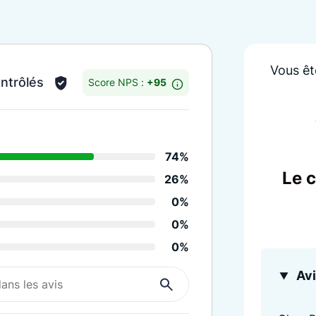
Vous êt
ontrôlés
Score NPS :
+95
Détails des notes
74%
Informations et sugge
Le 
26%
Réactivité de la sociét
0%
Propreté
0%
0%
Tenue des engagemen
Avi
Rapport qualité / prix
Recommandation